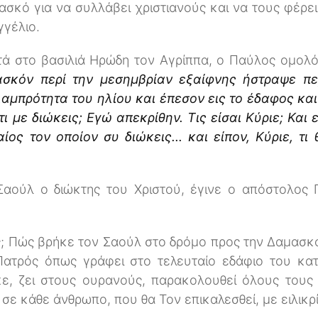
ασκό για να συλλάβει χριστιανούς και να τους φέρ
γγέλιο.
τά στο βασιλιά Ηρώδη τον Αγρίππα, ο Παύλος ομολ
ασκόν περί την μεσημβρίαν εξαίφνης ήστραψε π
λαμπρότητα του ηλίου και έπεσον εις το έδαφος κ
ι με διώκεις; Εγώ απεκρίθην. Τις είσαι Κύριε; Και 
ος τον οποίον συ διώκεις... και είπον, Κύριε, τι
 Σαούλ ο διώκτης του Χριστού, έγινε ο απόστολος
ς; Πώς βρήκε τον Σαούλ στο δρόμο προς την Δαμασκό;
 Πατρός όπως γράφει στο τελευταίο εδάφιο του κ
κε, ζει στους ουρανούς, παρακολουθεί όλους τους 
 σε κάθε άνθρωπο, που θα Τον επικαλεσθεί, με ειλικρί