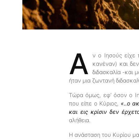
A
ν ο Ιησούς είχε
κανέναν) και δε
διδασκαλία -και 
ήταν μια ζωντανή διδασκαλ
Τώρα όμως, εφ’ όσον ο Ι
που είπε ο Κύριος,
«..ο α
και εις κρίσιν δεν έρχε
αλήθεια.
Η ανάσταση του Κυρίου μα