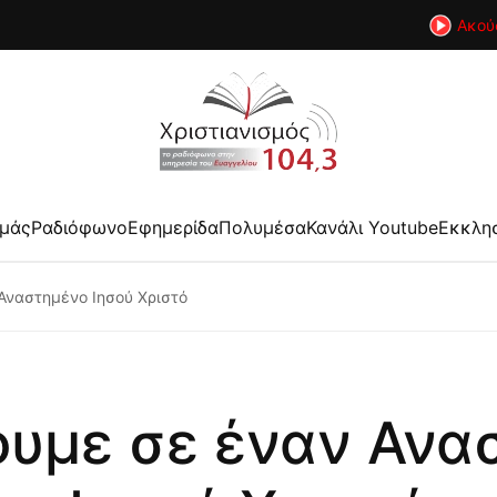
Ακού
εμάς
Ραδιόφωνο
Εφημερίδα
Πολυμέσα
Κανάλι Youtube
Εκκλη
Αναστημένο Ιησού Χριστό
ουμε σε έναν Ανα