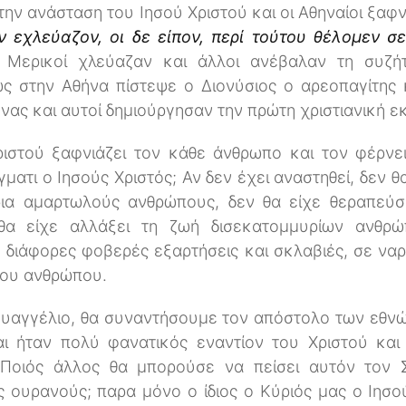
 την ανάσταση του Ιησού Χριστού και οι Αθηναίοι ξαφ
ν εχλεύαζον, οι δε είπον, περί τούτου θέλομεν σ
; Μερικοί χλεύαζαν και άλλοι ανέβαλαν τη συζήτ
 στην Αθήνα πίστεψε ο Διονύσιος ο αρεοπαγίτης κ
νας και αυτοί δημιούργησαν την πρώτη χριστιανική ε
ιστού ξαφνιάζει τον κάθε άνθρωπο και τον φέρν
ατι ο Ιησούς Χριστός; Αν δεν έχει αναστηθεί, δεν θ
ια αμαρτωλούς ανθρώπους, δεν θα είχε θεραπεύσ
 θα είχε αλλάξει τη ζωή δισεκατομμυρίων ανθ
διάφορες φοβερές εξαρτήσεις και σκλαβιές, σε να
του ανθρώπου.
Ευαγγέλιο, θα συναντήσουμε τον απόστολο των εθνώ
ι ήταν πολύ φανατικός εναντίον του Χριστού και
 Ποιός άλλος θα μπορούσε να πείσει αυτόν τον Σ
ς ουρανούς; παρα μόνο ο ίδιος ο Κύριός μας ο Ιησο