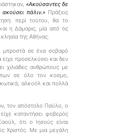
νιάστηκαν,
«Ακούσαντες δε
ε ακούσει πάλιν.»
Πράξεις
ηση: περί τούτου, θα το
αι η Δάμαρις, μία από τις
κκλησία της Αθήνας.
ει μπροστά σε ένα σοβαρό
α είχε προσελκύσει και δεν
ει χιλιάδες ανθρώπους με
ρώπων σε όλο τον κοσμο,
ρκωτικά, αλκοόλ και πολλά
ν, τον απόστολο Παύλο, ο
 είχε καταντήσει φοβερός
αούλ, ότι ο Ιησούς είναι
ύς Χριστός. Με μια μεγάλη