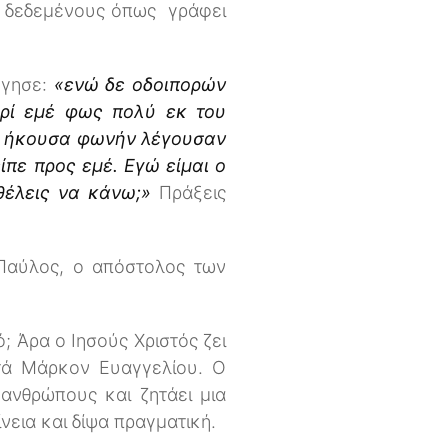
ει δεδεμένους όπως γράφει
όγησε:
«ενώ δε οδοιπορών
ερί εμέ φως πολύ εκ του
αι ήκουσα φωνήν λέγουσαν
είπε προς εμέ. Εγώ είμαι ο
 θέλεις να κάνω;»
Πράξεις
 Παύλος, ο απόστολος των
 Άρα ο Ιησούς Χριστός ζει
ατά Μάρκον Ευαγγελίου. Ο
ανθρώπους και ζητάει μια
νεια και δίψα πραγματική.