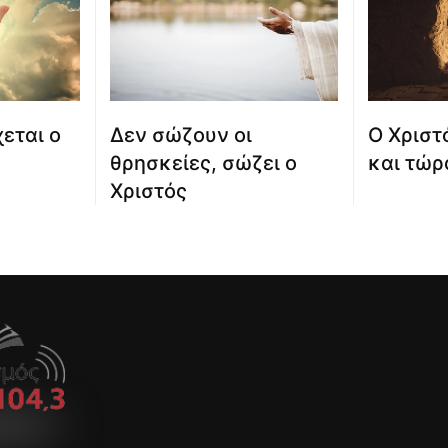
εται ο
Δεν σώζουν οι
Ο Χριστ
θρησκείες, σώζει ο
και τώρ
Χριστός