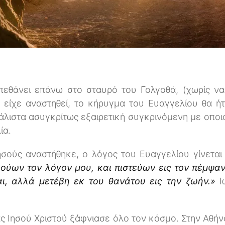
 πεθάνει επάνω στο σταυρό του Γολγοθά, (χωρίς να
ν είχε αναστηθεί, το κήρυγμα του Ευαγγελίου θα ή
μάλιστα ασυγκρίτως εξαιρετική συγκρινόμενη με οποι
ία.
ησούς αναστήθηκε, ο λόγος του Ευαγγελίου γίνεται
κούων τον λόγον μου, και πιστεύων εις τον πέμψαν
ται, αλλά μετέβη εκ του θανάτου εις την ζωήν.»
Ιω
ς Ιησού Χριστού ξάφνιασε όλο τον κόσμο. Στην Αθή