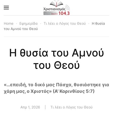
Skip to main content
Home
Εφημερίδα
Τι λέει ο Λόγος του Θεού
Η θυσία
του Αμνού του Θεού
Η θυσία του Αμνού
του Θεού
«…επειδή, το δικό μας Πάσχα, θυσιάστηκε για
χάρη μας, ο Χριστός» (Α' Κορινθίους 5:7)
Απρ 1, 2026
|
Τι λέει ο Λόγος του Θεού