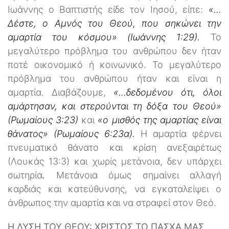
Ιωάννης ο Βαπτιστής είδε τον Ιησού, είπε:
«…
Δέστε, ο Αμνός του Θεού, που σηκώνει την
αμαρτία του κόσμου» (Ιωάννης 1:29).
Το
μεγαλύτερο πρόβλημα του ανθρώπου δεν ήταν
ποτέ οικονομικό ή κοινωνικό. Το μεγαλύτερο
πρόβλημα του ανθρώπου ήταν και είναι η
αμαρτία. Διαβάζουμε,
«…δεδομένου ότι, όλοι
αμάρτησαν, και στερούνται τη δόξα του Θεού»
(Ρωμαίους 3:23)
και
«ο μισθός της αμαρτίας είναι
θάνατος» (Ρωμαίους 6:23α).
Η αμαρτία φέρνει
πνευματικό θάνατο και κρίση ανεξαιρέτως
(Λουκάς 13:3) και χωρίς μετάνοια, δεν υπάρχει
σωτηρία
.
Μετάνοια όμως σημαίνει αλλαγή
καρδιάς και κατεύθυνσης, να εγκαταλείψει ο
άνθρωπος την αμαρτία και να στραφεί στον Θεό.
Η
ΛΥΣΗ
ΤΟΥ ΘΕΟΥ: ΧΡΙΣΤΟΣ ΤΟ ΠΑΣΧΑ ΜΑΣ