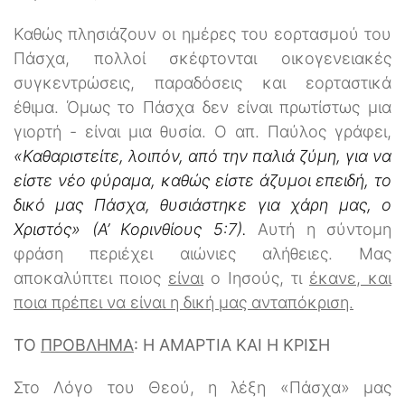
Καθώς πλησιάζουν οι ημέρες του εορτασμού του
Πάσχα, πολλοί σκέφτονται οικογενειακές
συγκεντρώσεις, παραδόσεις και εορταστικά
έθιμα. Όμως το Πάσχα δεν είναι πρωτίστως μια
γιορτή - είναι μια θυσία. Ο απ. Παύλος γράφει,
«Καθαριστείτε, λοιπόν, από την παλιά ζύμη, για να
είστε νέο φύραμα, καθώς είστε άζυμοι επειδή, το
δικό μας Πάσχα, θυσιάστηκε για χάρη μας, ο
Χριστός» (Α’ Κορινθίους 5:7).
Αυτή η σύντομη
φράση περιέχει αιώνιες αλήθειες. Μας
αποκαλύπτει ποιος
είναι
ο Ιησούς, τι
έκανε, και
ποια πρέπει να είναι η δική μας
ανταπόκριση.
ΤΟ
ΠΡΟΒΛΗΜΑ
: Η ΑΜΑΡΤΙΑ ΚΑΙ Η ΚΡΙΣΗ
Στο Λόγο του Θεού, η λέξη «Πάσχα» μας