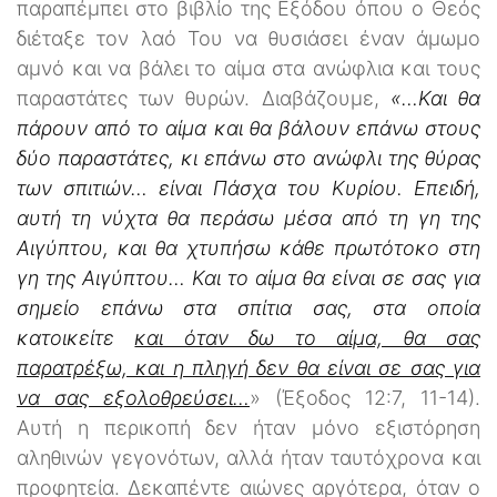
παραπέμπει στο βιβλίο της Εξόδου όπου ο Θεός
διέταξε τον λαό Του να θυσιάσει έναν άμωμο
αμνό και να βάλει το αίμα στα ανώφλια και τους
παραστάτες των θυρών. Διαβάζουμε,
«…Και θα
πάρουν από το αίμα και θα βάλουν επάνω στους
δύο παραστάτες, κι επάνω στο ανώφλι της θύρας
των σπιτιών… είναι Πάσχα του Κυρίου. Επειδή,
αυτή τη νύχτα θα περάσω μέσα από τη γη της
Αιγύπτου, και θα χτυπήσω κάθε πρωτότοκο στη
γη της Αιγύπτου… Και το αίμα θα είναι σε σας για
σημείο επάνω στα σπίτια σας, στα οποία
κατοικείτε
και όταν δω το αίμα, θα σας
παρατρέξω, και η πληγή δεν θα είναι σε σας για
να σας εξολοθρεύσει…
» (Έξοδος 12:7, 11-14).
Αυτή η περικοπή δεν ήταν μόνο εξιστόρηση
αληθινών γεγονότων, αλλά ήταν ταυτόχρονα και
προφητεία. Δεκαπέντε αιώνες αργότερα, όταν ο