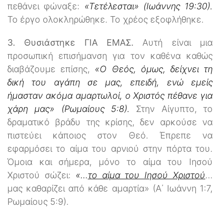
πεθάνει φώναξε:
«Τετέλεσται» (Ιωάννης 19:30).
Το έργο ολοκληρώθηκε. Το χρέος εξοφλήθηκε.
3. Θυσιάστηκε ΓΙΑ ΕΜΑΣ.
Αυτή είναι μια
προσωπική επισήμανση για τον καθένα καθώς
διαβάζουμε επίσης,
«Ο Θεός, όμως, δείχνει τη
δική του αγάπη σε μας, επειδή, ενώ εμείς
ήμασταν ακόμα αμαρτωλοί, ο Χριστός πέθανε για
χάρη μας» (Ρωμαίους 5:8).
Στην Αίγυπτο, το
δραματικό βράδυ της κρίσης, δεν αρκούσε να
πιστεύει κάποιος στον Θεό. Έπρεπε να
εφαρμόσει το αίμα του αρνιού στην πόρτα του.
Όμοια και σήμερα, μόνο το αίμα του Ιησού
Χριστού σώζει:
«…
το αίμα του Ιησού Χριστού
…
μας καθαρίζει από κάθε αμαρτία» (Α΄ Ιωάννη 1:7,
Ρωμαίους 5:9).