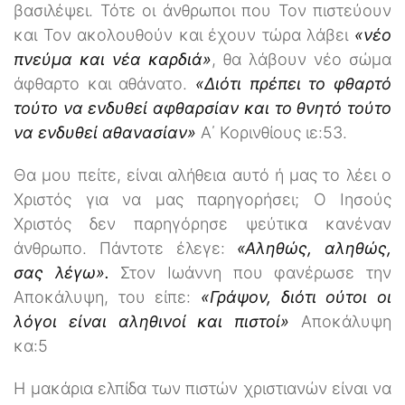
βασιλέψει. Τότε οι άνθρωποι που Τον πιστεύουν
και Τον ακολουθούν και έχουν τώρα λάβει
«νέο
πνεύμα και νέα καρδιά»
, θα λάβουν νέο σώμα
άφθαρτο και αθάνατο.
«Διότι πρέπει το φθαρτό
τούτο να ενδυθεί αφθαρσίαν και το θνητό τούτο
να ενδυθεί αθανασίαν»
Α΄ Κορινθίους ιε:53.
Θα μου πείτε, είναι αλήθεια αυτό ή μας το λέει ο
Χριστός για να μας παρηγορήσει; Ο Ιησούς
Χριστός δεν παρηγόρησε ψεύτικα κανέναν
άνθρωπο. Πάντοτε έλεγε:
«Αληθώς, αληθώς,
σας λέγω».
Στον Ιωάννη που φανέρωσε την
Αποκάλυψη, του είπε:
«Γράψον, διότι ούτοι οι
λόγοι είναι αληθινοί και πιστοί»
Αποκάλυψη
κα:5
Η μακάρια ελπίδα των πιστών χριστιανών είναι να