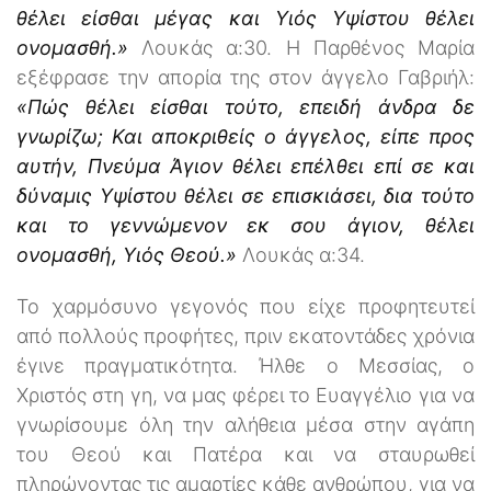
θέλει είσθαι μέγας και Υιός Υψίστου θέλει
ονομασθή.»
Λουκάς α:30. Η Παρθένος Μαρία
εξέφρασε την απορία της στον άγγελο Γαβριήλ:
«Πώς θέλει είσθαι τούτο, επειδή άνδρα δε
γνωρίζω; Και αποκριθείς ο άγγελος, είπε προς
αυτήν, Πνεύμα Άγιον θέλει επέλθει επί σε και
δύναμις Υψίστου θέλει σε επισκιάσει, δια τούτο
και το γεννώμενον εκ σου άγιον, θέλει
ονομασθή, Υιός Θεού.»
Λουκάς α:34.
Το χαρμόσυνο γεγονός που είχε προφητευτεί
από πολλούς προφήτες, πριν εκατοντάδες χρόνια
έγινε πραγματικότητα. Ήλθε ο Μεσσίας, ο
Χριστός στη γη, να μας φέρει το Ευαγγέλιο για να
γνωρίσουμε όλη την αλήθεια μέσα στην αγάπη
του Θεού και Πατέρα και να σταυρωθεί
πληρώνοντας τις αμαρτίες κάθε ανθρώπου, για να