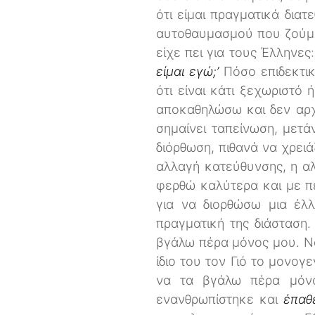
ότι είμαι πραγματικά δια
αυτοθαυμασμού που ζούμε,
είχε πει για τους Έλληνε
είμαι εγώ;’
Πόσο επιδεκτικ
ότι είναι κάτι ξεχωριστό
αποκαθηλώσω και δεν αρχ
σημαίνει ταπείνωση, μετάν
διόρθωση, πιθανά να χρειά
αλλαγή κατεύθυνσης, η α
φερθώ καλύτερα και με πε
για να διορθώσω μια έλλ
πραγματική της διάσταση.
βγάλω πέρα μόνος μου. Να
ίδιο του τον Γιό το μονογ
να τα βγάλω πέρα μόνο
ενανθρωπίστηκε και
έπαθ