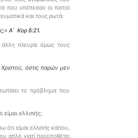
α που υπέπεσαν οι πιστοί
νευματικά και τους ρωτά:
ος;»
Α΄ Κορ δ:21.
ν άλλη πλευρά όμως τους
 Χριστού, όστις παρών μεν
ετωπίσει το πρόβλημα που
 είμαι ελλιπής;
ω ότι είμαι ελλιπής κάπου,
ου απλό γιατί προϋποθέτει