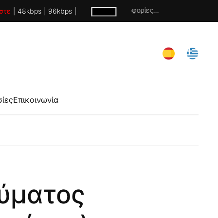
Χωρίς πληροφορίες...
στε
|
48kbps
|
96kbps
|
σίες
Επικοινωνία
εύματος