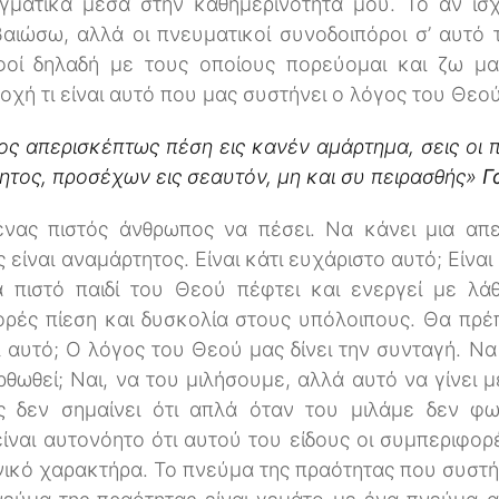
γματικά μέσα στην καθημερινότητά μου. Το αν ισχ
αιώσω, αλλά οι πνευματικοί συνοδοιπόροι σ’ αυτό τ
λφοί δηλαδή με τους οποίους πορεύομαι και ζω μα
χή τι είναι αυτό που μας συστήνει ο λόγος του Θεού
ος απερισκέπτως πέση εις κανέν αμάρτημα, σεις οι π
ητος, προσέχων εις σεαυτόν, μη και συ πειρασθής»
Γ
ένας πιστός άνθρωπος να πέσει. Να κάνει μια απε
είναι αναμάρτητος. Είναι κάτι ευχάριστο αυτό; Είναι
 πιστό παιδί του Θεού πέφτει και ενεργεί με λά
ρές πίεση και δυσκολία στους υπόλοιπους. Θα πρέ
ι αυτό; Ο λόγος του Θεού μας δίνει την συνταγή. Ν
ρθωθεί; Ναι, να του μιλήσουμε, αλλά αυτό να γίνει
ς δεν σημαίνει ότι απλά όταν του μιλάμε δεν φω
είναι αυτονόητο ότι αυτού του είδους οι συμπεριφορ
νικό χαρακτήρα. Το πνεύμα της πραότητας που συστήν