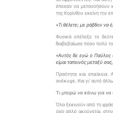
έπεσαν να μετανοήσουν κ
της Κορίνθου εκείνη την ε
«Τι θέλετε; με ράβδον να 
Φυσικά επέλεξε το δεύτ
διαβεβαίωσε πόσο πολύ τ
«Αυτός δε εγώ ο Παύλος σ
είμαι ταπεινός μεταξύ σα
Πραότητα και επιείκεια.
ανέκυψε. Και γι’ αυτό άλ
Τι μπορώ να κάνω για να 
Όλα ξεκινούν από τη φρά
όσο απλό ακούγεται, στην