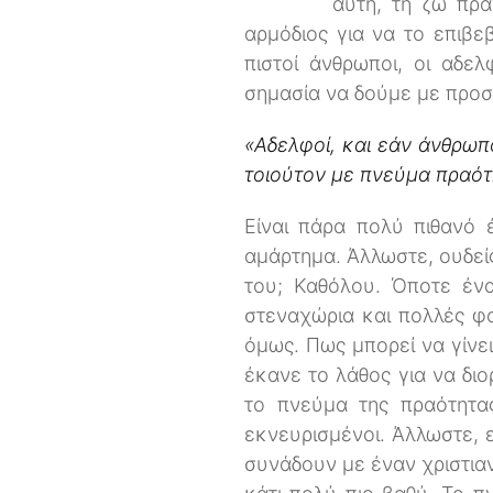
αυτή, τη ζω πρα
αρμόδιος για να το επιβεβ
πιστοί άνθρωποι, οι αδε
σημασία να δούμε με προσο
«Αδελφοί, και εάν άνθρωπ
τοιούτον με πνεύμα πραότ
Είναι πάρα πολύ πιθανό 
αμάρτημα. Άλλωστε, ουδείς 
του; Καθόλου. Όποτε ένα
στεναχώρια και πολλές φο
όμως. Πως μπορεί να γίνε
έκανε το λάθος για να διο
το πνεύμα της πραότητα
εκνευρισμένοι. Άλλωστε, 
συνάδουν με έναν χριστια