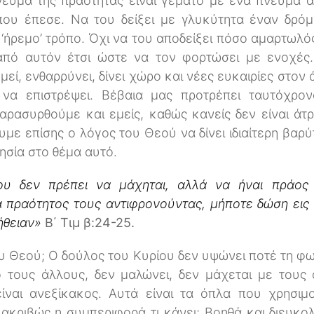
νεύμα της πραότητας είναι γεμάτο με ένα πνεύμα 
ου έπεσε. Να του δείξει με γλυκύτητα έναν δρόμ
ήρεμο’ τρόπο. Όχι να του αποδείξει πόσο αμαρτωλός 
από αυτόν έτσι ώστε να τον φορτώσει με ενοχές.
ομεί, ενθαρρύνει, δίνει χώρο και νέες ευκαιρίες στον
 να επιστρέψει. Βέβαια μας προτρέπει ταυτόχρ
αρασυρθούμε και εμείς, καθώς κανείς δεν είναι άτ
υμε επίσης ο λόγος του Θεού να δίνει ιδιαίτερη βαρ
ησία στο θέμα αυτό.
υ δεν πρέπει να μάχηται, αλλά να ήναι πράος π
 πραότητος τους αντιφρονούντας, μήποτε δώση εις
ήθειαν»
Β΄ Τιμ β:24-25.
ου Θεού; Ο δούλος του Κυρίου δεν υψώνει ποτέ τη φων
πό τους άλλους, δεν μαλώνει, δεν μάχεται με τους 
 είναι ανεξίκακος. Αυτά είναι τα όπλα που χρησιμο
 ακριβώς η συμπεριφορά τι κάνει; Βοηθά και διευκ