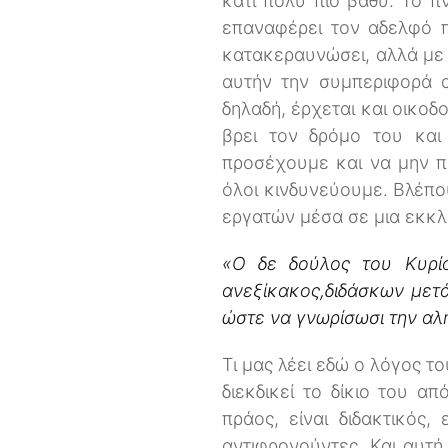
κάτι πολύ πιο βαθύ. Το π
επαναφέρει τον αδελφό π
κατακεραυνώσει, αλλά με ‘
αυτήν την συμπεριφορά 
δηλαδή, έρχεται και οικοδ
βρει τον δρόμο του και
προσέχουμε και να μην π
όλοι κινδυνεύουμε. Βλέπο
εργατών μέσα σε μια εκκλ
«Ο δε δούλος του Κυρίο
ανεξίκακος,διδάσκων μετά
ώστε να γνωρίσωσι την αλ
Τι μας λέει εδώ ο λόγος τ
διεκδικεί το δίκιο του α
πράος, είναι διδακτικός,
αντιφρονούντες. Και αυτή