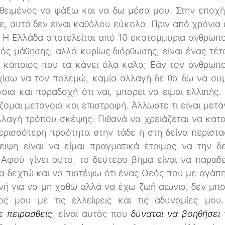
τεθειμένος να ψάξω και να δω μέσα μου. Στην εποχή
 αυτό δεν είναι καθόλου εύκολο. Πριν από χρόνια
ς: Η Ελλάδα αποτελείται από 10 εκατομμύρια ανθρώπ
ός μάθησης, αλλά κυρίως διόρθωσης, είναι ένας τέ
 ή κάποιος που τα κάνει όλα καλά; Εάν τον άνθρω
ίσω να τον πολεμώ, καμία αλλαγή δε θα δω να συμ
οια και παραδοχή ότι ναι, μπορεί να είμαι ελλιπής.
ζομαι μετάνοια και επιστροφή. Άλλωστε τι είναι μετάν
λλαγή τρόπου σκέψης. Πιθανά να χρειάζεται να κατ
ρισσότερη πραότητα στην τάδε ή στη δείνα περίστ
ειψη είναι να είμαι πραγματικά έτοιμος να την 
 Αφού γίνει αυτό, το δεύτερο βήμα είναι να παρα
 δεχτώ και να πιστέψω ότι ένας Θεός που με αγάπη
ενή για να μη χαθώ αλλά να έχω ζωή αιώνια, δεν μπο
ς μου με τις ελλείψεις και τις αδυναμίες μου
ε πειρασθείς
, είναι αυτός που
δύναται να βοηθήσει