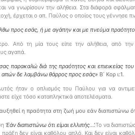
αι να γνωρίσουν την αλήθεια. Στα διάφορά σφάλματ
ποχή, έρχεται ο απ. Παύλος ο οποίος τους γέννησε π
έλθω προς εσάς, ή με αγάπην και με πνεύμα πραότητ
ερο. Από τη μία τους είπε την αλήθεια, από τη
ους αγαπά.
ας παρακαλώ διά της πραότητος και επιεικείας του
ς, απών δε λαμβάνω θάρρος προς εσάς»
Β΄ Κορ ι:1.
 Αυτός ήταν ο οπλισμός του Παύλου για να αντιμ
λωστε είχε τόσο καταπληκτικά αποτελέσματα.
αυξηθεί η πραότητα στη ζωή μου εάν διαπιστώνω ότι
ση
‘Εάν διαπιστώνω ότι είμαι ελλιπής…’.
Το να διαπιστώσ
 πράξη δεν είναι καθόλου απλό. Και δεν είναι καθόλ