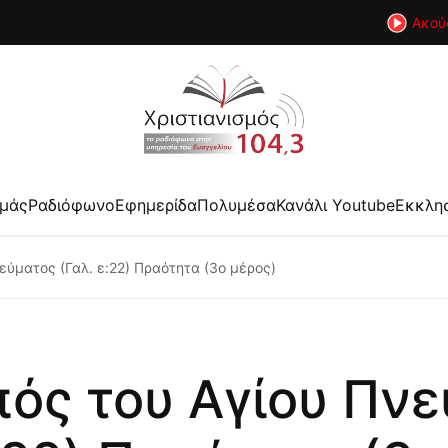
Ακού
εμάς
Ραδιόφωνο
Εφημερίδα
Πολυμέσα
Κανάλι Youtube
Εκκλη
εύματος (Γαλ. ε:22) Πραότητα (3ο μέρος)
ός του Αγίου Πν