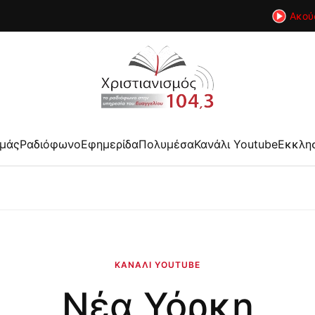
Ακού
εμάς
Ραδιόφωνο
Εφημερίδα
Πολυμέσα
Κανάλι Youtube
Εκκλη
ΚΑΝΆΛΙ YOUTUBE
Νέα Υόρκη