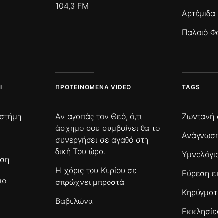
104,3 FM
Αρτέμιδα
Παλαιό Φ
Ι
ΠΡΟΤΕΙΝΌΜΕΝΑ VIDEO
TAGS
ιστήμη
Αν αγαπάς τον Θεό, ό,τι
Ζωντανή 
άσχημο σου συμβαίνει θα το
Ανάγνωση
συνεργήσει σε αγαθό στη
δική Του ώρα.
Υμνολόγι
ωση
Η χάρις του Κυρίου σε
Εύρεση ε
ιο
σπρώχνει μπροστά
Κηρύγμα
Βαβυλώνα
Εκκλησίε