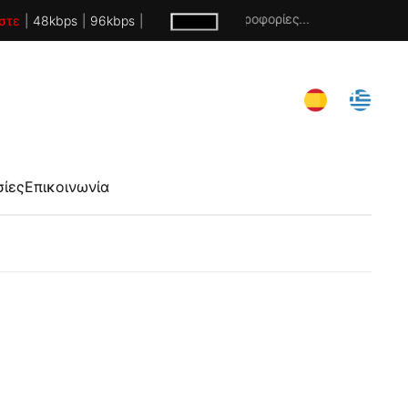
Χωρίς πληροφορίες...
στε
|
48kbps
|
96kbps
|
σίες
Επικοινωνία