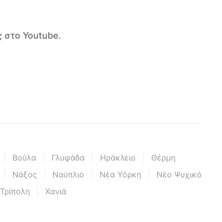
 στο Youtube.
Βούλα
Γλυφάδα
Ηράκλειο
Θέρμη
Νάξος
Ναύπλιο
Νέα Υόρκη
Νέο Ψυχικό
Τρίπολη
Χανιά