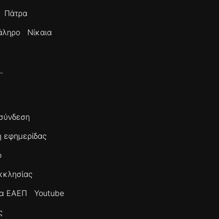
Πάτρα
άληρο
Νίκαια
σύνδεση
 εφημερίδας
ο
κκλησίας
τα ΕΑΕΠ
Youtube
ς