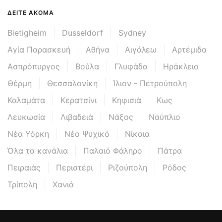
ΔΕΊΤΕ ΑΚΌΜΑ
Bietigheim
Dusseldorf
Sydney
Αγία Παρασκευή
Αθήνα
Αιγάλεω
Αρτέμιδα
Ασπρόπυργος
Βούλα
Γλυφάδα
Ηράκλειο
Θέρμη
Θεσσαλονίκη
Ίλιον - Πετρούπολη
Καλαμάτα
Κερατσίνι
Κηφισιά
Κως
Λευκωσία
Λιβαδειά
Νάξος
Ναύπλιο
Νέα Υόρκη
Νέο Ψυχικό
Νίκαια
Όλα τα κανάλια
Παλαιό Φάληρο
Πάτρα
Πειραιάς
Περιστέρι
Ριζούπολη
Ρόδος
Τρίπολη
Χανιά