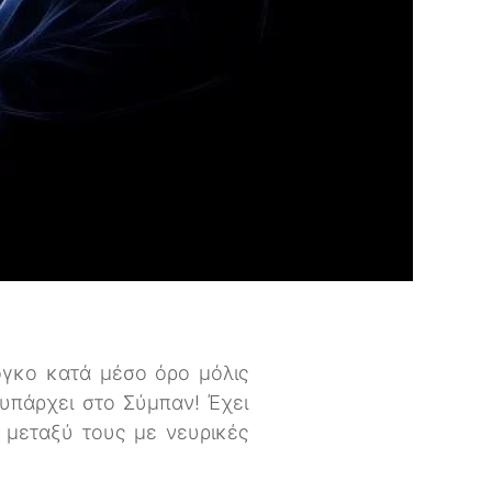
 όγκο κατά μέσο όρο μόλις
υπάρχει στο Σύμπαν! Έχει
 μεταξύ τους με νευρικές