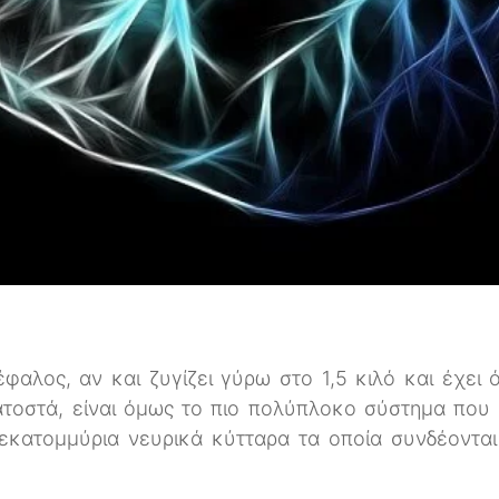
φαλος, αν και ζυγίζει γύρω στο 1,5 κιλό και έχει
τοστά, είναι όμως το πιο πολύπλοκο σύστημα που 
εκατομμύρια νευρικά κύτταρα τα οποία συνδέονται