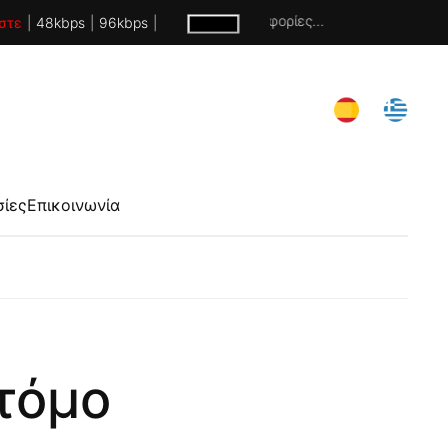
Χωρίς πληροφορίες...
στε
|
48kbps
|
96kbps
|
σίες
Επικοινωνία
οτόμο