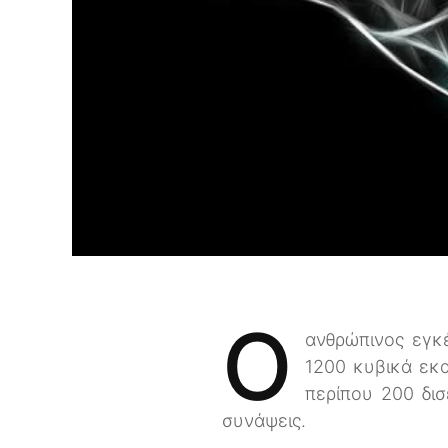
Ο
ανθρώπινος εγκέ
1200 κυβικά εκα
περίπου 200 δισ
συνάψεις.