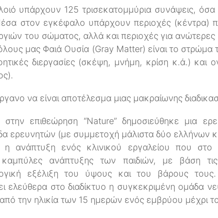
οιό υπάρχουν 125 τρισεκατομμύρια συνάψεις, όσα ε
Μέσα στον εγκέφαλο υπάρχουν περιοχές (κέντρα) πο
ργιών του σώματος, αλλά και περιοχές για ανώτερες 
όλους μας Φαιά Ουσία (Gray Matter) είναι το στρώμα
ητικές διεργασίες (σκέψη, μνήμη, κρίση κ.ά.) και ο
ος).
γανο να είναι αποτέλεσμα μιας μακραίωνης διαδικασ
 στην επιθεώρηση “Nature” δημοσιεύθηκε μια ερε
άδα ερευνητών (με συμμετοχή μάλιστα δύο ελλήνων 
ι η ανάπτυξη ενός κλινικού εργαλείου που στ
 καμπύλες ανάπτυξης των παιδιών, με βάση τις
λογική εξέλιξη του ύψους και του βάρους τους
ει ελεύθερα στο διαδίκτυο η συγκεκριμένη ομάδα ν
από την ηλικία των 15 ημερών ενός εμβρύου μέχρι τα