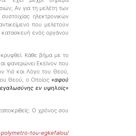
ιών; Αν για τη μελέτη των
συστοιχίας ηλεκτρονικών
ντικείμενο που μελετούν
ην κατασκευή ενός οργάνου
 κρυφθεί. Κάθε βήμα με το
και φανερώνει Εκείνον που
ον Υιό και Λόγο του Θεού,
ου Θεού, ο Οποίος
«αφού
 μεγαλωσύνης εν υψηλοίς»
ταποκριθείς. Ο χρόνος σου
-polymetro-tou-egkefalou/