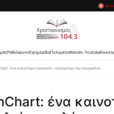
Ακού
εμάς
Ραδιόφωνο
Εφημερίδα
Πολυμέσα
Κανάλι Youtube
Εκκλη
Chart: ένα καινοτόμο εργαλείο – πολύμετρο του εγκεφάλου
nChart: ένα καιν