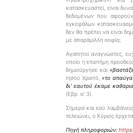
κατασκευαστεί, είναι δυν
δεδομένων που αφορούν 
εγκεφάλων κατασκευασμέ
δεν θα πρέπει να είναι δ
με απαράμιλλη σοφία;
Αγαπητοί αναγνώστες, ευχ
οποίο η επιστήμη προοδεύ
δημιούργησε και
«βαστάζε
Ιησού Χριστό,
«το απαύγα
δι’ εαυτού έκαμε καθαρι
(Εβρ. α’ 3).
Σήμερα και εσύ λαμβάνεις
τελειώνει, ο Κύριος έρχετα
Πηγή πληροφοριών:
https